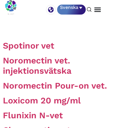
Target Species:
Nötkreatur
Svenska
Spotinor vet
Noromectin vet.
injektionsvätska
Noromectin Pour-on vet.
Loxicom 20 mg/ml
Flunixin N-vet