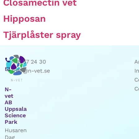
Closamectin vet
Hipposan
Tjärplåster spray
018 57 24 30
A
info@n-vet.se
I
C
C
N-
vet
AB
Uppsala
Science
Park
Husaren
Dag