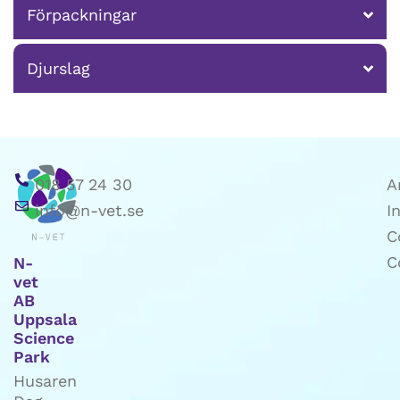
Förpackningar
Djurslag
018 57 24 30
A
info@n-vet.se
I
C
C
N-
vet
AB
Uppsala
Science
Park
Husaren