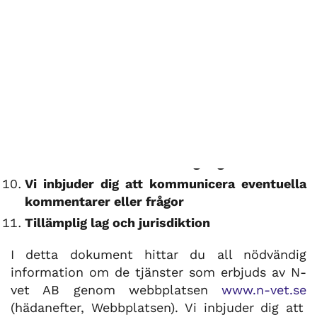
Tillgång till webbplatsen och information om
N-vet AB
Användarvillkor
Länkar
Immateriella och industriella rättigheter
Ansvar för webbplatsens drift
Överensstämmelse med lagliga skyldigheter
Tid för användarvillkorens giltighet
Vi inbjuder dig att kommunicera eventuella
kommentarer eller frågor
Tillämplig lag och jurisdiktion
I detta dokument hittar du all nödvändig
information om de tjänster som erbjuds av N-
vet AB genom webbplatsen
www.n-vet.se
(hädanefter, Webbplatsen). Vi inbjuder dig att