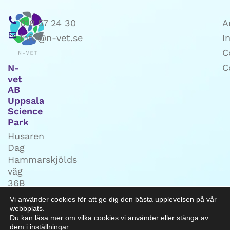
018 57 24 30
A
info@n-vet.se
I
C
C
N-
vet
AB
Uppsala
Science
Park
Husaren
Dag
Hammarskjölds
väg
36B
751
Vi använder cookies för att ge dig den bästa upplevelsen på vår
83
webbplats.
Uppsala
Du kan läsa mer om vilka cookies vi använder eller stänga av
dem i
inställningar
.