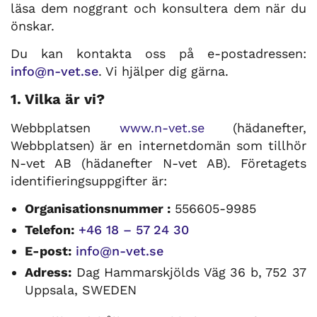
läsa dem noggrant och konsultera dem när du
önskar.
Du kan kontakta oss på e-postadressen:
info@n-vet.se
. Vi hjälper dig gärna.
1. Vilka är vi?
Webbplatsen
www.n-vet.se
(hädanefter,
Webbplatsen) är en internetdomän som tillhör
N-vet AB (hädanefter N-vet AB). Företagets
identifieringsuppgifter är:
Organisationsnummer :
556605-9985
Telefon:
+46 18 – 57 24 30
E-post:
info@n-vet.se
Adress:
Dag Hammarskjölds Väg 36 b, 752 37
Uppsala, SWEDEN