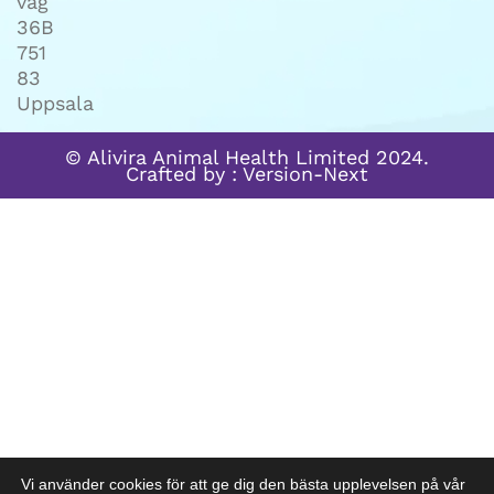
väg
36B
751
83
Uppsala
© Alivira Animal Health Limited 2024.
Crafted by :
Version-Next
Vi använder cookies för att ge dig den bästa upplevelsen på vår