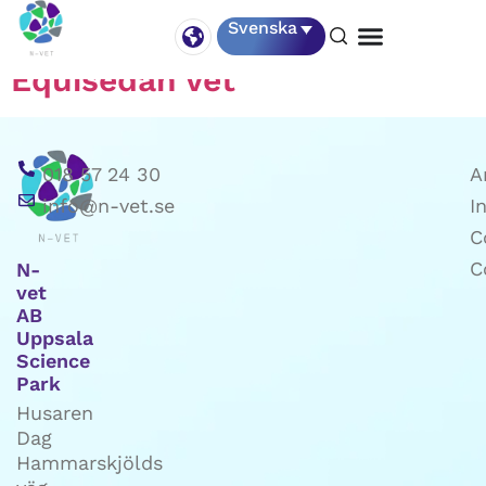
Types of medicine:
Sedativa
Svenska
Equisedan vet
018 57 24 30
A
info@n-vet.se
I
C
C
N-
vet
AB
Uppsala
Science
Park
Husaren
Dag
Hammarskjölds