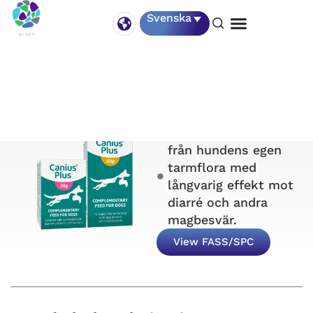
Svenska
Canius Plus
Mjölksyrabakterier
från hundens egen
tarmflora med
långvarig effekt mot
diarré och andra
magbesvär.
View FASS/SPC