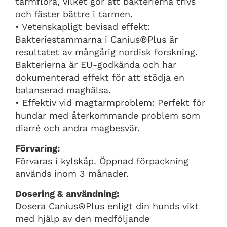
tarmflora, vilket gör att bakterierna trivs
och fäster bättre i tarmen.
• Vetenskapligt bevisad effekt:
Bakteriestammarna i Canius®Plus är
resultatet av mångårig nordisk forskning.
Bakterierna är EU-godkända och har
dokumenterad effekt för att stödja en
balanserad maghälsa.
• Effektiv vid magtarmproblem: Perfekt för
hundar med återkommande problem som
diarré och andra magbesvär.
Förvaring:
Förvaras i kylskåp. Öppnad förpackning
används inom 3 månader.
Dosering & användning:
Dosera Canius®Plus enligt din hunds vikt
med hjälp av den medföljande