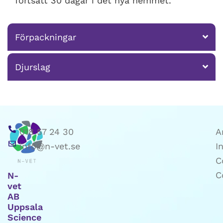
fortsätt 30 dagar i det nya hemmet.
Förpackningar
Djurslag
018 57 24 30
A
info@n-vet.se
I
C
C
N-
vet
AB
Uppsala
Science