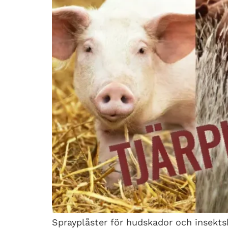
Sprayplåster för hudskador och insekts