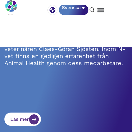
Svenska
N-vet grundades 2001 av den svenska
S
veterinären Claes-Göran Sjösten. Inom N-
A
vet finns en gedigen erfarenhet från
p
Animal Health genom dess medarbetare.
.
.
Läs mer