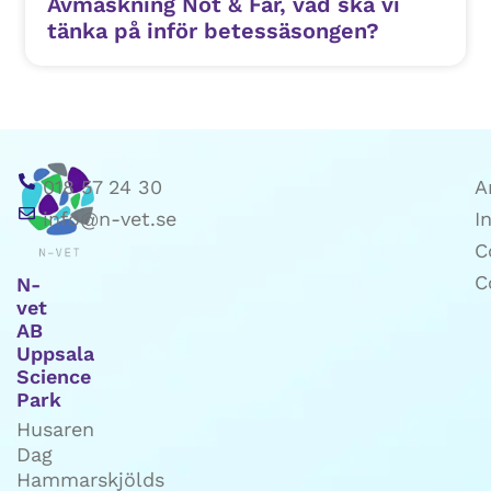
Avmaskning Nöt & Får, vad ska vi
tänka på inför betessäsongen?
018 57 24 30
A
info@n-vet.se
I
C
C
N-
vet
AB
Uppsala
Science
Park
Husaren
Dag
Hammarskjölds